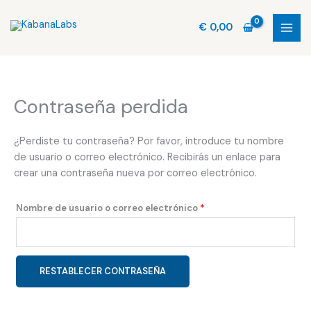
Ir
Obligatorio
al
€
0,00
contenido
Contraseña perdida
¿Perdiste tu contraseña? Por favor, introduce tu nombre
de usuario o correo electrónico. Recibirás un enlace para
crear una contraseña nueva por correo electrónico.
Nombre de usuario o correo electrónico
*
RESTABLECER CONTRASEÑA